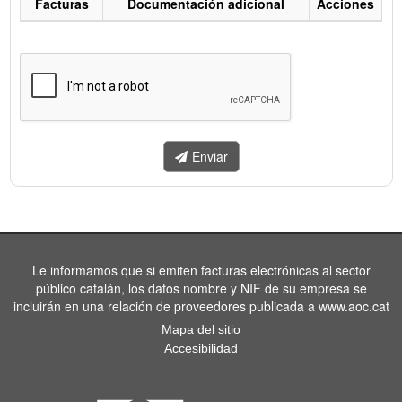
Facturas
Documentación adicional
Acciones
Listado
de
facturas
a
enviar.
Enviar
Le informamos que si emiten facturas electrónicas al sector
público catalán, los datos nombre y NIF de su empresa se
incluirán en una relación de proveedores publicada a www.aoc.cat
Mapa del sitio
Accesibilidad