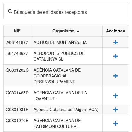
Búsqueda de entidades receptoras
NIF
Organismo
Acciones
Listado
Detalle
A08141897
ACTIUS DE MUNTANYA, SA
de
entidades
B64748627
AEROPORTS PUBLICS DE
Detalle
receptoras.
CATALUNYA SL
Q0801202C
AGÈNCIA CATALANA DE
Detalle
COOPERACIÓ AL
DESENVOLUPAMENT
Q0801485D
AGENCIA CATALANA DE LA
Detalle
JOVENTUT
Detalle
Q0801031F
Agència Catalana de l'Aigua (ACA)
Q0801970E
AGENCIA CATALANA DE
Detalle
PATRIMONI CULTURAL