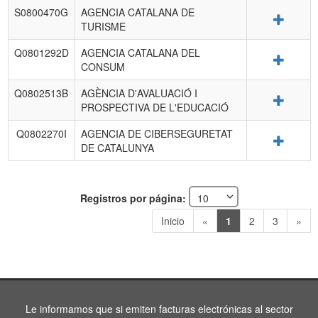
S0800470G
AGENCIA CATALANA DE
Detalle
TURISME
Q0801292D
AGENCIA CATALANA DEL
Detalle
CONSUM
Q0802513B
AGÈNCIA D'AVALUACIÓ I
Detalle
PROSPECTIVA DE L'EDUCACIÓ
Q0802270I
AGENCIA DE CIBERSEGURETAT
Detalle
DE CATALUNYA
Registros por página:
Inicio
«
1
2
3
»
Le informamos que si emiten facturas electrónicas al sector