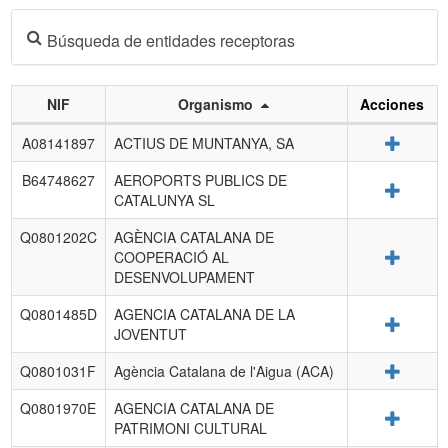
Búsqueda de entidades receptoras
NIF
Organismo
Acciones
Listado
Detalle
A08141897
ACTIUS DE MUNTANYA, SA
de
entidades
B64748627
AEROPORTS PUBLICS DE
Detalle
receptoras.
CATALUNYA SL
Q0801202C
AGÈNCIA CATALANA DE
Detalle
COOPERACIÓ AL
DESENVOLUPAMENT
Q0801485D
AGENCIA CATALANA DE LA
Detalle
JOVENTUT
Detalle
Q0801031F
Agència Catalana de l'Aigua (ACA)
Q0801970E
AGENCIA CATALANA DE
Detalle
PATRIMONI CULTURAL