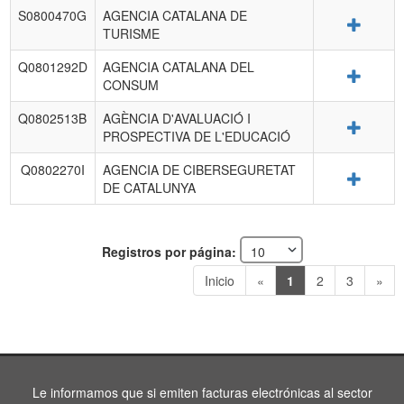
S0800470G
AGENCIA CATALANA DE
Detalle
TURISME
Q0801292D
AGENCIA CATALANA DEL
Detalle
CONSUM
Q0802513B
AGÈNCIA D'AVALUACIÓ I
Detalle
PROSPECTIVA DE L'EDUCACIÓ
Q0802270I
AGENCIA DE CIBERSEGURETAT
Detalle
DE CATALUNYA
Registros por página:
Inicio
«
1
2
3
»
Le informamos que si emiten facturas electrónicas al sector