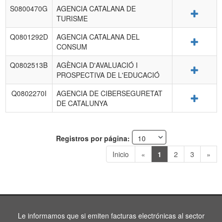
S0800470G
AGENCIA CATALANA DE
Detalle
TURISME
Q0801292D
AGENCIA CATALANA DEL
Detalle
CONSUM
Q0802513B
AGÈNCIA D'AVALUACIÓ I
Detalle
PROSPECTIVA DE L'EDUCACIÓ
Q0802270I
AGENCIA DE CIBERSEGURETAT
Detalle
DE CATALUNYA
Registros por página:
Inicio
«
1
2
3
»
Le informamos que si emiten facturas electrónicas al sector