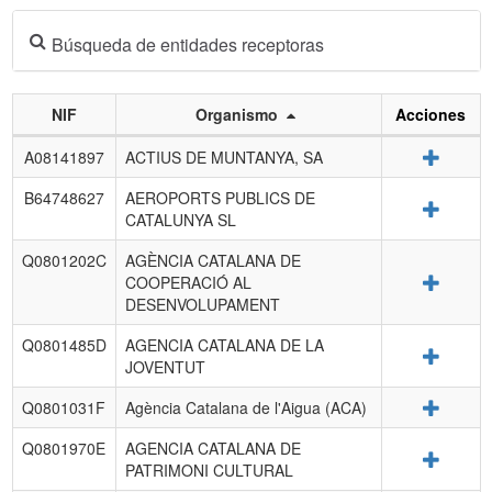
Búsqueda de entidades receptoras
NIF
Organismo
Acciones
Listado
Detalle
A08141897
ACTIUS DE MUNTANYA, SA
de
entidades
B64748627
AEROPORTS PUBLICS DE
Detalle
receptoras.
CATALUNYA SL
Q0801202C
AGÈNCIA CATALANA DE
Detalle
COOPERACIÓ AL
DESENVOLUPAMENT
Q0801485D
AGENCIA CATALANA DE LA
Detalle
JOVENTUT
Detalle
Q0801031F
Agència Catalana de l'Aigua (ACA)
Q0801970E
AGENCIA CATALANA DE
Detalle
PATRIMONI CULTURAL