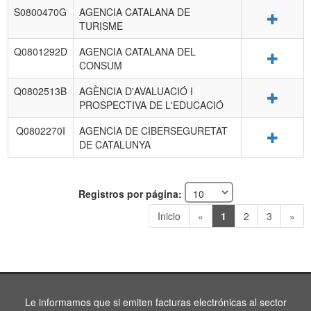
S0800470G
AGENCIA CATALANA DE
Detalle
TURISME
Q0801292D
AGENCIA CATALANA DEL
Detalle
CONSUM
Q0802513B
AGÈNCIA D'AVALUACIÓ I
Detalle
PROSPECTIVA DE L'EDUCACIÓ
Q0802270I
AGENCIA DE CIBERSEGURETAT
Detalle
DE CATALUNYA
Registros por página:
Inicio
«
1
2
3
»
Le informamos que si emiten facturas electrónicas al sector