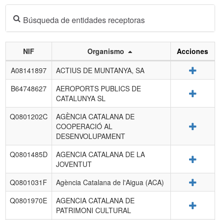
Búsqueda de entidades receptoras
NIF
Organismo
Acciones
Listado
Detalle
A08141897
ACTIUS DE MUNTANYA, SA
de
entidades
B64748627
AEROPORTS PUBLICS DE
Detalle
receptoras.
CATALUNYA SL
Q0801202C
AGÈNCIA CATALANA DE
Detalle
COOPERACIÓ AL
DESENVOLUPAMENT
Q0801485D
AGENCIA CATALANA DE LA
Detalle
JOVENTUT
Detalle
Q0801031F
Agència Catalana de l'Aigua (ACA)
Q0801970E
AGENCIA CATALANA DE
Detalle
PATRIMONI CULTURAL