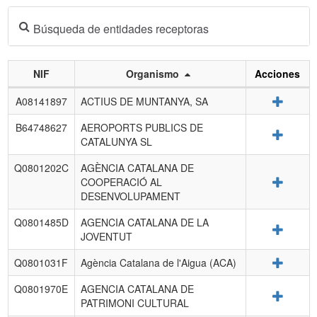
Búsqueda de entidades receptoras
NIF
Organismo
Acciones
Listado
Detalle
A08141897
ACTIUS DE MUNTANYA, SA
de
entidades
B64748627
AEROPORTS PUBLICS DE
Detalle
receptoras.
CATALUNYA SL
Q0801202C
AGÈNCIA CATALANA DE
Detalle
COOPERACIÓ AL
DESENVOLUPAMENT
Q0801485D
AGENCIA CATALANA DE LA
Detalle
JOVENTUT
Detalle
Q0801031F
Agència Catalana de l'Aigua (ACA)
Q0801970E
AGENCIA CATALANA DE
Detalle
PATRIMONI CULTURAL