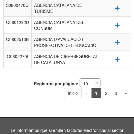
S0800470G
AGENCIA CATALANA DE
Detalle
TURISME
Q0801292D
AGENCIA CATALANA DEL
Detalle
CONSUM
Q0802513B
AGÈNCIA D'AVALUACIÓ I
Detalle
PROSPECTIVA DE L'EDUCACIÓ
Q0802270I
AGENCIA DE CIBERSEGURETAT
Detalle
DE CATALUNYA
Registros por página:
Inicio
«
1
2
3
»
Le informamos que si emiten facturas electrónicas al sector