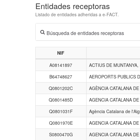
Entidades receptoras
Listado de entidades adheridas a e-FACT.
Búsqueda de entidades receptoras
NIF
Listado
A08141897
ACTIUS DE MUNTANYA,
de
entidades
B64748627
AEROPORTS PUBLICS D
receptoras.
Q0801202C
AGÈNCIA CATALANA D
Q0801485D
AGENCIA CATALANA DE
Q0801031F
Agència Catalana de l'Ai
Q0801970E
AGENCIA CATALANA DE
S0800470G
AGENCIA CATALANA DE