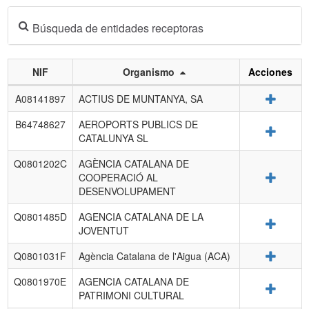
Búsqueda de entidades receptoras
NIF
Organismo
Acciones
Listado
Detalle
A08141897
ACTIUS DE MUNTANYA, SA
de
entidades
B64748627
AEROPORTS PUBLICS DE
Detalle
receptoras.
CATALUNYA SL
Q0801202C
AGÈNCIA CATALANA DE
Detalle
COOPERACIÓ AL
DESENVOLUPAMENT
Q0801485D
AGENCIA CATALANA DE LA
Detalle
JOVENTUT
Detalle
Q0801031F
Agència Catalana de l'Aigua (ACA)
Q0801970E
AGENCIA CATALANA DE
Detalle
PATRIMONI CULTURAL