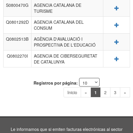
S0800470G
AGENCIA CATALANA DE
Detalle
TURISME
Q0801292D
AGENCIA CATALANA DEL
Detalle
CONSUM
Q0802513B
AGÈNCIA D'AVALUACIÓ I
Detalle
PROSPECTIVA DE L'EDUCACIÓ
Q0802270I
AGENCIA DE CIBERSEGURETAT
Detalle
DE CATALUNYA
Registros por página:
Inicio
«
1
2
3
»
Le informamos que si emiten facturas electrónicas al sector