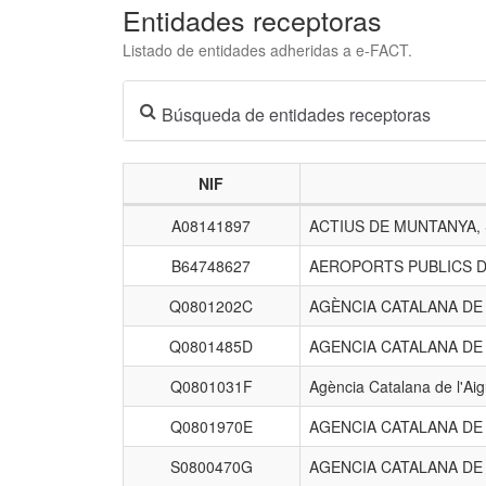
Entidades receptoras
Listado de entidades adheridas a e-FACT.
Búsqueda de entidades receptoras
NIF
Listado
A08141897
ACTIUS DE MUNTANYA,
de
entidades
B64748627
AEROPORTS PUBLICS D
receptoras.
Q0801202C
AGÈNCIA CATALANA D
Q0801485D
AGENCIA CATALANA DE
Q0801031F
Agència Catalana de l'Ai
Q0801970E
AGENCIA CATALANA DE
S0800470G
AGENCIA CATALANA DE