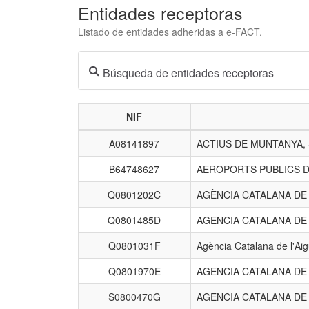
Entidades receptoras
Listado de entidades adheridas a e-FACT.
Búsqueda de entidades receptoras
NIF
Listado
A08141897
ACTIUS DE MUNTANYA,
de
entidades
B64748627
AEROPORTS PUBLICS D
receptoras.
Q0801202C
AGÈNCIA CATALANA D
Q0801485D
AGENCIA CATALANA DE
Q0801031F
Agència Catalana de l'Ai
Q0801970E
AGENCIA CATALANA DE
S0800470G
AGENCIA CATALANA DE