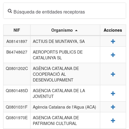
Búsqueda de entidades receptoras
NIF
Organismo
Acciones
Listado
Detalle
A08141897
ACTIUS DE MUNTANYA, SA
de
entidades
B64748627
AEROPORTS PUBLICS DE
Detalle
receptoras.
CATALUNYA SL
Q0801202C
AGÈNCIA CATALANA DE
Detalle
COOPERACIÓ AL
DESENVOLUPAMENT
Q0801485D
AGENCIA CATALANA DE LA
Detalle
JOVENTUT
Detalle
Q0801031F
Agència Catalana de l'Aigua (ACA)
Q0801970E
AGENCIA CATALANA DE
Detalle
PATRIMONI CULTURAL