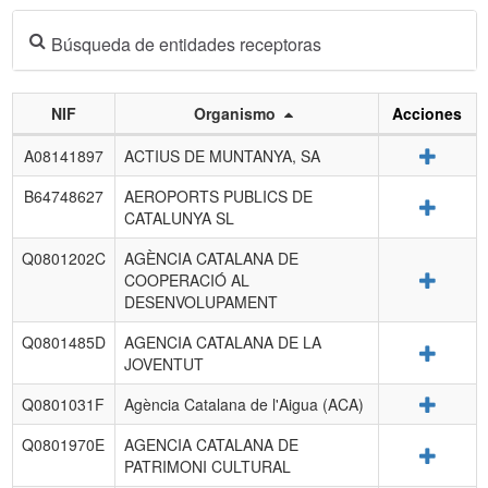
Búsqueda de entidades receptoras
NIF
Organismo
Acciones
Listado
Detalle
A08141897
ACTIUS DE MUNTANYA, SA
de
entidades
B64748627
AEROPORTS PUBLICS DE
Detalle
receptoras.
CATALUNYA SL
Q0801202C
AGÈNCIA CATALANA DE
Detalle
COOPERACIÓ AL
DESENVOLUPAMENT
Q0801485D
AGENCIA CATALANA DE LA
Detalle
JOVENTUT
Detalle
Q0801031F
Agència Catalana de l'Aigua (ACA)
Q0801970E
AGENCIA CATALANA DE
Detalle
PATRIMONI CULTURAL