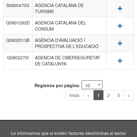
S0800470G
AGENCIA CATALANA DE
Detalle
TURISME
Q0801292D
AGENCIA CATALANA DEL
Detalle
CONSUM
Q0802513B
AGÈNCIA D'AVALUACIÓ I
Detalle
PROSPECTIVA DE L'EDUCACIÓ
Q0802270I
AGENCIA DE CIBERSEGURETAT
Detalle
DE CATALUNYA
Registros por página:
Inicio
«
1
2
3
»
Le informamos que si emiten facturas electrónicas al sector