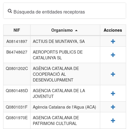
Búsqueda de entidades receptoras
NIF
Organismo
Acciones
Listado
Detalle
A08141897
ACTIUS DE MUNTANYA, SA
de
entidades
B64748627
AEROPORTS PUBLICS DE
Detalle
receptoras.
CATALUNYA SL
Q0801202C
AGÈNCIA CATALANA DE
Detalle
COOPERACIÓ AL
DESENVOLUPAMENT
Q0801485D
AGENCIA CATALANA DE LA
Detalle
JOVENTUT
Detalle
Q0801031F
Agència Catalana de l'Aigua (ACA)
Q0801970E
AGENCIA CATALANA DE
Detalle
PATRIMONI CULTURAL