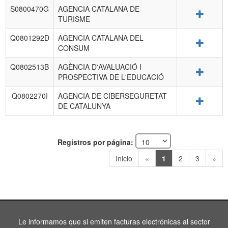
S0800470G
AGENCIA CATALANA DE
Detalle
TURISME
Q0801292D
AGENCIA CATALANA DEL
Detalle
CONSUM
Q0802513B
AGÈNCIA D'AVALUACIÓ I
Detalle
PROSPECTIVA DE L'EDUCACIÓ
Q0802270I
AGENCIA DE CIBERSEGURETAT
Detalle
DE CATALUNYA
Registros por página:
Inicio
«
1
2
3
»
Le informamos que si emiten facturas electrónicas al sector