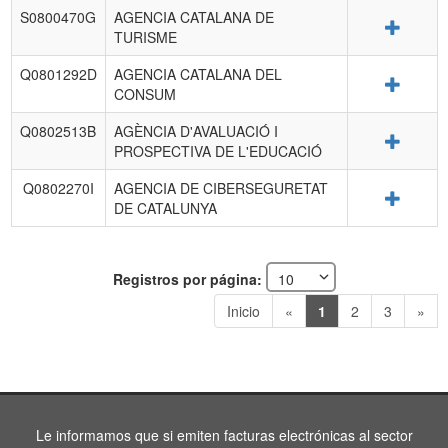
S0800470G
AGENCIA CATALANA DE
Detalle
TURISME
Q0801292D
AGENCIA CATALANA DEL
Detalle
CONSUM
Q0802513B
AGÈNCIA D'AVALUACIÓ I
Detalle
PROSPECTIVA DE L'EDUCACIÓ
Q0802270I
AGENCIA DE CIBERSEGURETAT
Detalle
DE CATALUNYA
Registros por página:
Inicio
«
1
2
3
»
Le informamos que si emiten facturas electrónicas al sector