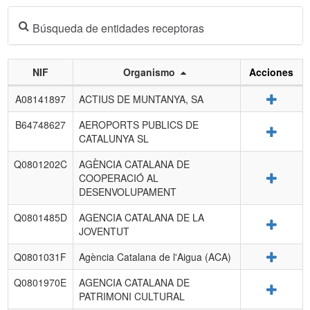
Búsqueda de entidades receptoras
NIF
Organismo
Acciones
Listado
Detalle
A08141897
ACTIUS DE MUNTANYA, SA
de
entidades
B64748627
AEROPORTS PUBLICS DE
Detalle
receptoras.
CATALUNYA SL
Q0801202C
AGÈNCIA CATALANA DE
Detalle
COOPERACIÓ AL
DESENVOLUPAMENT
Q0801485D
AGENCIA CATALANA DE LA
Detalle
JOVENTUT
Detalle
Q0801031F
Agència Catalana de l'Aigua (ACA)
Q0801970E
AGENCIA CATALANA DE
Detalle
PATRIMONI CULTURAL