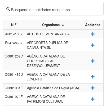
Búsqueda de entidades receptoras
NIF
Organismo
Acciones
Listado
Detalle
A08141897
ACTIUS DE MUNTANYA, SA
de
entidades
B64748627
AEROPORTS PUBLICS DE
Detalle
receptoras.
CATALUNYA SL
Q0801202C
AGÈNCIA CATALANA DE
Detalle
COOPERACIÓ AL
DESENVOLUPAMENT
Q0801485D
AGENCIA CATALANA DE LA
Detalle
JOVENTUT
Detalle
Q0801031F
Agència Catalana de l'Aigua (ACA)
Q0801970E
AGENCIA CATALANA DE
Detalle
PATRIMONI CULTURAL