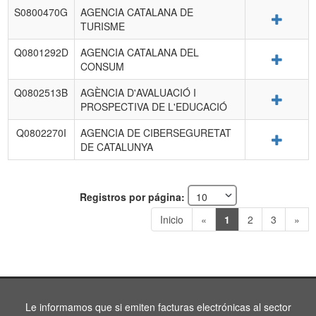
S0800470G
AGENCIA CATALANA DE
Detalle
TURISME
Q0801292D
AGENCIA CATALANA DEL
Detalle
CONSUM
Q0802513B
AGÈNCIA D'AVALUACIÓ I
Detalle
PROSPECTIVA DE L'EDUCACIÓ
Q0802270I
AGENCIA DE CIBERSEGURETAT
Detalle
DE CATALUNYA
Registros por página:
Inicio
«
1
2
3
»
Le informamos que si emiten facturas electrónicas al sector