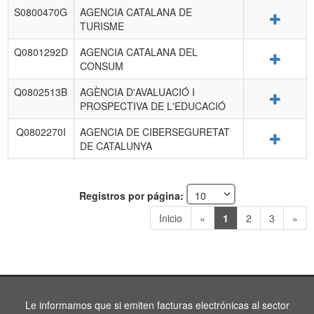
S0800470G
AGENCIA CATALANA DE
Detalle
TURISME
Q0801292D
AGENCIA CATALANA DEL
Detalle
CONSUM
Q0802513B
AGÈNCIA D'AVALUACIÓ I
Detalle
PROSPECTIVA DE L'EDUCACIÓ
Q0802270I
AGENCIA DE CIBERSEGURETAT
Detalle
DE CATALUNYA
Registros por página:
Inicio
«
1
2
3
»
Le informamos que si emiten facturas electrónicas al sector