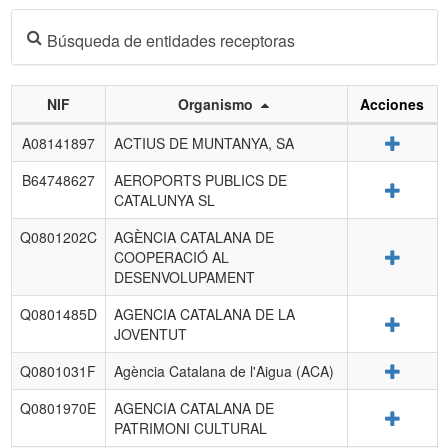
Búsqueda de entidades receptoras
NIF
Organismo
Acciones
Listado
Detalle
A08141897
ACTIUS DE MUNTANYA, SA
de
entidades
B64748627
AEROPORTS PUBLICS DE
Detalle
receptoras.
CATALUNYA SL
Q0801202C
AGÈNCIA CATALANA DE
Detalle
COOPERACIÓ AL
DESENVOLUPAMENT
Q0801485D
AGENCIA CATALANA DE LA
Detalle
JOVENTUT
Detalle
Q0801031F
Agència Catalana de l'Aigua (ACA)
Q0801970E
AGENCIA CATALANA DE
Detalle
PATRIMONI CULTURAL