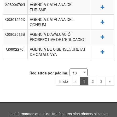
S0800470G
AGENCIA CATALANA DE
Detalle
TURISME
Q0801292D
AGENCIA CATALANA DEL
Detalle
CONSUM
Q0802513B
AGÈNCIA D'AVALUACIÓ I
Detalle
PROSPECTIVA DE L'EDUCACIÓ
Q0802270I
AGENCIA DE CIBERSEGURETAT
Detalle
DE CATALUNYA
Registros por página:
Inicio
«
1
2
3
»
Le informamos que si emiten facturas electrónicas al sector