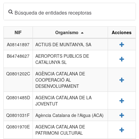
Búsqueda de entidades receptoras
NIF
Organismo
Acciones
Listado
Detalle
A08141897
ACTIUS DE MUNTANYA, SA
de
entidades
B64748627
AEROPORTS PUBLICS DE
Detalle
receptoras.
CATALUNYA SL
Q0801202C
AGÈNCIA CATALANA DE
Detalle
COOPERACIÓ AL
DESENVOLUPAMENT
Q0801485D
AGENCIA CATALANA DE LA
Detalle
JOVENTUT
Detalle
Q0801031F
Agència Catalana de l'Aigua (ACA)
Q0801970E
AGENCIA CATALANA DE
Detalle
PATRIMONI CULTURAL