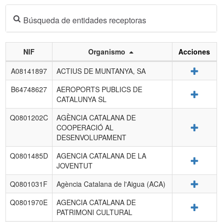
Búsqueda de entidades receptoras
NIF
Organismo
Acciones
Listado
Detalle
A08141897
ACTIUS DE MUNTANYA, SA
de
entidades
B64748627
AEROPORTS PUBLICS DE
Detalle
receptoras.
CATALUNYA SL
Q0801202C
AGÈNCIA CATALANA DE
Detalle
COOPERACIÓ AL
DESENVOLUPAMENT
Q0801485D
AGENCIA CATALANA DE LA
Detalle
JOVENTUT
Detalle
Q0801031F
Agència Catalana de l'Aigua (ACA)
Q0801970E
AGENCIA CATALANA DE
Detalle
PATRIMONI CULTURAL