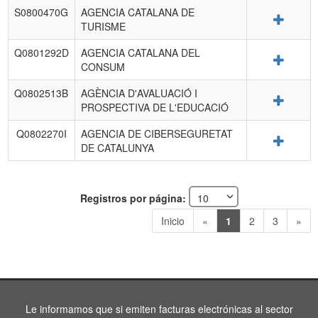
S0800470G
AGENCIA CATALANA DE
Detalle
TURISME
Q0801292D
AGENCIA CATALANA DEL
Detalle
CONSUM
Q0802513B
AGÈNCIA D'AVALUACIÓ I
Detalle
PROSPECTIVA DE L'EDUCACIÓ
Q0802270I
AGENCIA DE CIBERSEGURETAT
Detalle
DE CATALUNYA
Registros por página:
Inicio
«
1
2
3
»
Le informamos que si emiten facturas electrónicas al sector