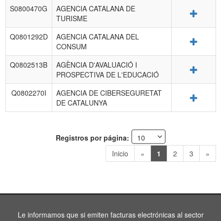
S0800470G
AGENCIA CATALANA DE
Detalle
TURISME
Q0801292D
AGENCIA CATALANA DEL
Detalle
CONSUM
Q0802513B
AGÈNCIA D'AVALUACIÓ I
Detalle
PROSPECTIVA DE L'EDUCACIÓ
Q0802270I
AGENCIA DE CIBERSEGURETAT
Detalle
DE CATALUNYA
Registros por página:
Inicio
«
1
2
3
»
Le informamos que si emiten facturas electrónicas al sector