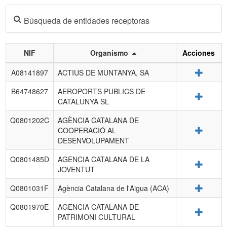
Búsqueda de entidades receptoras
NIF
Organismo
Acciones
Listado
Detalle
A08141897
ACTIUS DE MUNTANYA, SA
de
entidades
B64748627
AEROPORTS PUBLICS DE
Detalle
receptoras.
CATALUNYA SL
Q0801202C
AGÈNCIA CATALANA DE
Detalle
COOPERACIÓ AL
DESENVOLUPAMENT
Q0801485D
AGENCIA CATALANA DE LA
Detalle
JOVENTUT
Detalle
Q0801031F
Agència Catalana de l'Aigua (ACA)
Q0801970E
AGENCIA CATALANA DE
Detalle
PATRIMONI CULTURAL