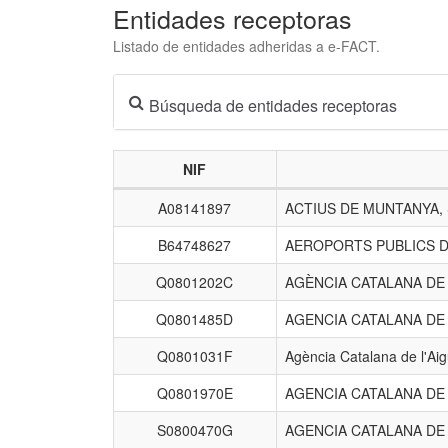
Entidades receptoras
Listado de entidades adheridas a e-FACT.
Búsqueda de entidades receptoras
NIF
Listado
A08141897
ACTIUS DE MUNTANYA,
de
entidades
B64748627
AEROPORTS PUBLICS D
receptoras.
Q0801202C
AGÈNCIA CATALANA D
Q0801485D
AGENCIA CATALANA DE
Q0801031F
Agència Catalana de l'Ai
Q0801970E
AGENCIA CATALANA DE
S0800470G
AGENCIA CATALANA DE