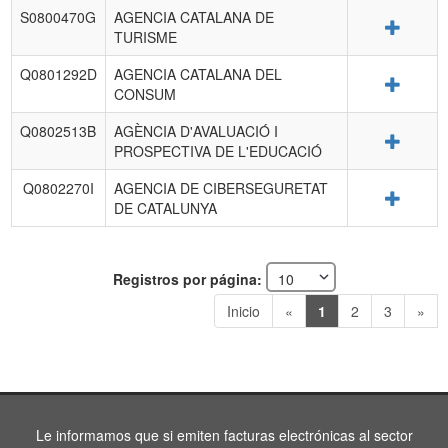
S0800470G
AGENCIA CATALANA DE
Detalle
TURISME
Q0801292D
AGENCIA CATALANA DEL
Detalle
CONSUM
Q0802513B
AGÈNCIA D'AVALUACIÓ I
Detalle
PROSPECTIVA DE L'EDUCACIÓ
Q0802270I
AGENCIA DE CIBERSEGURETAT
Detalle
DE CATALUNYA
Registros por página:
Inicio
«
1
2
3
»
Le informamos que si emiten facturas electrónicas al sector