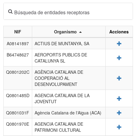
Búsqueda de entidades receptoras
NIF
Organismo
Acciones
Listado
Detalle
A08141897
ACTIUS DE MUNTANYA, SA
de
entidades
B64748627
AEROPORTS PUBLICS DE
Detalle
receptoras.
CATALUNYA SL
Q0801202C
AGÈNCIA CATALANA DE
Detalle
COOPERACIÓ AL
DESENVOLUPAMENT
Q0801485D
AGENCIA CATALANA DE LA
Detalle
JOVENTUT
Detalle
Q0801031F
Agència Catalana de l'Aigua (ACA)
Q0801970E
AGENCIA CATALANA DE
Detalle
PATRIMONI CULTURAL