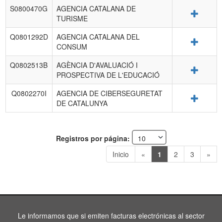
S0800470G
AGENCIA CATALANA DE
Detalle
TURISME
Q0801292D
AGENCIA CATALANA DEL
Detalle
CONSUM
Q0802513B
AGÈNCIA D'AVALUACIÓ I
Detalle
PROSPECTIVA DE L'EDUCACIÓ
Q0802270I
AGENCIA DE CIBERSEGURETAT
Detalle
DE CATALUNYA
Registros por página:
Inicio
«
1
2
3
»
Le informamos que si emiten facturas electrónicas al sector