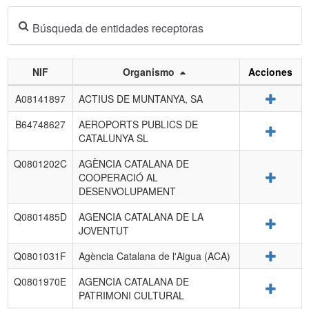
Búsqueda de entidades receptoras
NIF
Organismo
Acciones
Listado
Detalle
A08141897
ACTIUS DE MUNTANYA, SA
de
entidades
B64748627
AEROPORTS PUBLICS DE
Detalle
receptoras.
CATALUNYA SL
Q0801202C
AGÈNCIA CATALANA DE
Detalle
COOPERACIÓ AL
DESENVOLUPAMENT
Q0801485D
AGENCIA CATALANA DE LA
Detalle
JOVENTUT
Detalle
Q0801031F
Agència Catalana de l'Aigua (ACA)
Q0801970E
AGENCIA CATALANA DE
Detalle
PATRIMONI CULTURAL