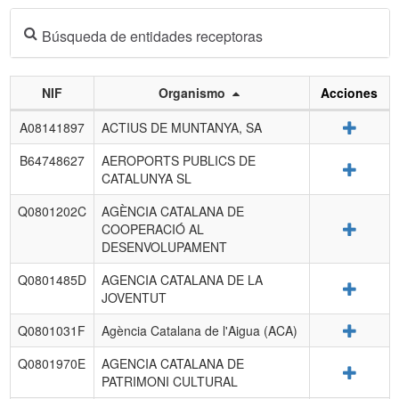
Búsqueda de entidades receptoras
NIF
Organismo
Acciones
Listado
Detalle
A08141897
ACTIUS DE MUNTANYA, SA
de
entidades
B64748627
AEROPORTS PUBLICS DE
Detalle
receptoras.
CATALUNYA SL
Q0801202C
AGÈNCIA CATALANA DE
Detalle
COOPERACIÓ AL
DESENVOLUPAMENT
Q0801485D
AGENCIA CATALANA DE LA
Detalle
JOVENTUT
Detalle
Q0801031F
Agència Catalana de l'Aigua (ACA)
Q0801970E
AGENCIA CATALANA DE
Detalle
PATRIMONI CULTURAL