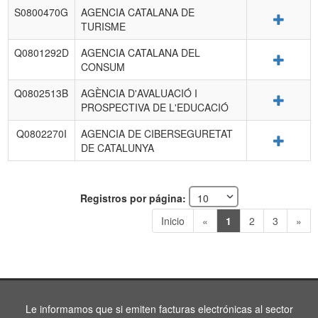
S0800470G
AGENCIA CATALANA DE
Detalle
TURISME
Q0801292D
AGENCIA CATALANA DEL
Detalle
CONSUM
Q0802513B
AGÈNCIA D'AVALUACIÓ I
Detalle
PROSPECTIVA DE L'EDUCACIÓ
Q0802270I
AGENCIA DE CIBERSEGURETAT
Detalle
DE CATALUNYA
Registros por página:
Inicio
«
1
2
3
»
Le informamos que si emiten facturas electrónicas al sector