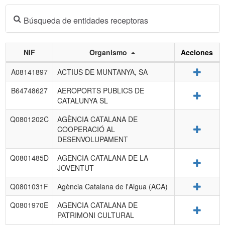
Búsqueda de entidades receptoras
NIF
Organismo
Acciones
Listado
Detalle
A08141897
ACTIUS DE MUNTANYA, SA
de
entidades
B64748627
AEROPORTS PUBLICS DE
Detalle
receptoras.
CATALUNYA SL
Q0801202C
AGÈNCIA CATALANA DE
Detalle
COOPERACIÓ AL
DESENVOLUPAMENT
Q0801485D
AGENCIA CATALANA DE LA
Detalle
JOVENTUT
Detalle
Q0801031F
Agència Catalana de l'Aigua (ACA)
Q0801970E
AGENCIA CATALANA DE
Detalle
PATRIMONI CULTURAL