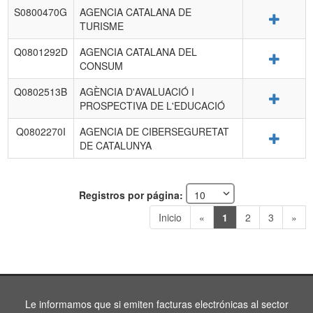
S0800470G
AGENCIA CATALANA DE
Detalle
TURISME
Q0801292D
AGENCIA CATALANA DEL
Detalle
CONSUM
Q0802513B
AGÈNCIA D'AVALUACIÓ I
Detalle
PROSPECTIVA DE L'EDUCACIÓ
Q0802270I
AGENCIA DE CIBERSEGURETAT
Detalle
DE CATALUNYA
Registros por página:
Inicio
«
1
2
3
»
Le informamos que si emiten facturas electrónicas al sector