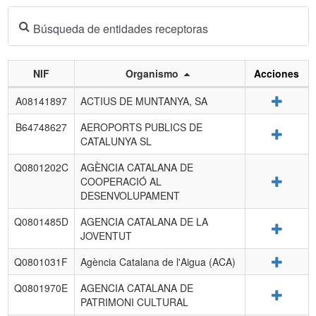
Búsqueda de entidades receptoras
NIF
Organismo
Acciones
Listado
Detalle
A08141897
ACTIUS DE MUNTANYA, SA
de
entidades
B64748627
AEROPORTS PUBLICS DE
Detalle
receptoras.
CATALUNYA SL
Q0801202C
AGÈNCIA CATALANA DE
Detalle
COOPERACIÓ AL
DESENVOLUPAMENT
Q0801485D
AGENCIA CATALANA DE LA
Detalle
JOVENTUT
Detalle
Q0801031F
Agència Catalana de l'Aigua (ACA)
Q0801970E
AGENCIA CATALANA DE
Detalle
PATRIMONI CULTURAL