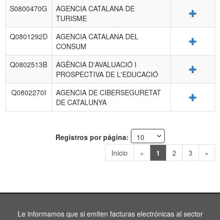
S0800470G
AGENCIA CATALANA DE
Detalle
TURISME
Q0801292D
AGENCIA CATALANA DEL
Detalle
CONSUM
Q0802513B
AGÈNCIA D'AVALUACIÓ I
Detalle
PROSPECTIVA DE L'EDUCACIÓ
Q0802270I
AGENCIA DE CIBERSEGURETAT
Detalle
DE CATALUNYA
Registros por página:
Inicio
«
1
2
3
»
Le informamos que si emiten facturas electrónicas al sector