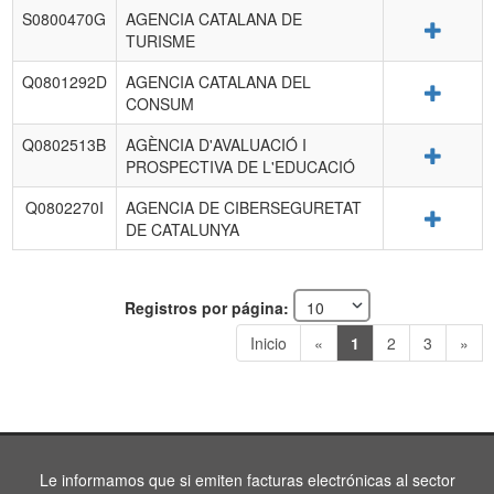
S0800470G
AGENCIA CATALANA DE
Detalle
TURISME
Q0801292D
AGENCIA CATALANA DEL
Detalle
CONSUM
Q0802513B
AGÈNCIA D'AVALUACIÓ I
Detalle
PROSPECTIVA DE L'EDUCACIÓ
Q0802270I
AGENCIA DE CIBERSEGURETAT
Detalle
DE CATALUNYA
Registros por página:
Inicio
«
1
2
3
»
Le informamos que si emiten facturas electrónicas al sector