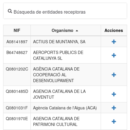
Búsqueda de entidades receptoras
NIF
Organismo
Acciones
Listado
Detalle
A08141897
ACTIUS DE MUNTANYA, SA
de
entidades
B64748627
AEROPORTS PUBLICS DE
Detalle
receptoras.
CATALUNYA SL
Q0801202C
AGÈNCIA CATALANA DE
Detalle
COOPERACIÓ AL
DESENVOLUPAMENT
Q0801485D
AGENCIA CATALANA DE LA
Detalle
JOVENTUT
Detalle
Q0801031F
Agència Catalana de l'Aigua (ACA)
Q0801970E
AGENCIA CATALANA DE
Detalle
PATRIMONI CULTURAL