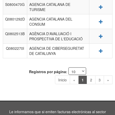
S0800470G
AGENCIA CATALANA DE
Detalle
TURISME
Q0801292D
AGENCIA CATALANA DEL
Detalle
CONSUM
Q0802513B
AGÈNCIA D'AVALUACIÓ I
Detalle
PROSPECTIVA DE L'EDUCACIÓ
Q0802270I
AGENCIA DE CIBERSEGURETAT
Detalle
DE CATALUNYA
Registros por página:
Inicio
«
1
2
3
»
Le informamos que si emiten facturas electrónicas al sector