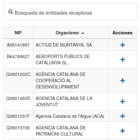
Búsqueda de entidades receptoras
NIF
Organismo
Acciones
Listado
Detalle
A08141897
ACTIUS DE MUNTANYA, SA
de
entidades
B64748627
AEROPORTS PUBLICS DE
Detalle
receptoras.
CATALUNYA SL
Q0801202C
AGÈNCIA CATALANA DE
Detalle
COOPERACIÓ AL
DESENVOLUPAMENT
Q0801485D
AGENCIA CATALANA DE LA
Detalle
JOVENTUT
Detalle
Q0801031F
Agència Catalana de l'Aigua (ACA)
Q0801970E
AGENCIA CATALANA DE
Detalle
PATRIMONI CULTURAL