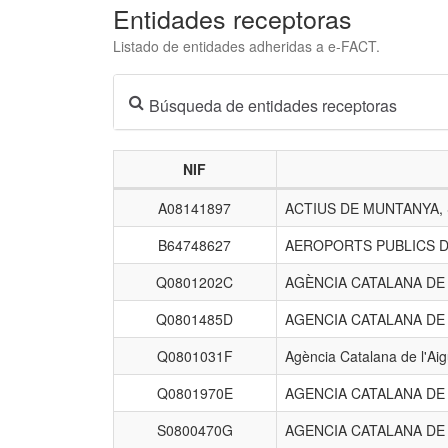
Entidades receptoras
Listado de entidades adheridas a e-FACT.
Búsqueda de entidades receptoras
NIF
Listado
A08141897
ACTIUS DE MUNTANYA,
de
entidades
B64748627
AEROPORTS PUBLICS D
receptoras.
Q0801202C
AGÈNCIA CATALANA D
Q0801485D
AGENCIA CATALANA DE
Q0801031F
Agència Catalana de l'Ai
Q0801970E
AGENCIA CATALANA DE
S0800470G
AGENCIA CATALANA DE