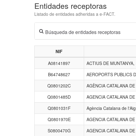
Entidades receptoras
Listado de entidades adheridas a e-FACT.
Búsqueda de entidades receptoras
NIF
Listado
A08141897
ACTIUS DE MUNTANYA,
de
entidades
B64748627
AEROPORTS PUBLICS D
receptoras.
Q0801202C
AGÈNCIA CATALANA D
Q0801485D
AGENCIA CATALANA DE
Q0801031F
Agència Catalana de l'Ai
Q0801970E
AGENCIA CATALANA DE
S0800470G
AGENCIA CATALANA DE