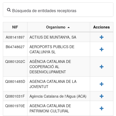
Búsqueda de entidades receptoras
NIF
Organismo
Acciones
Listado
Detalle
A08141897
ACTIUS DE MUNTANYA, SA
de
entidades
B64748627
AEROPORTS PUBLICS DE
Detalle
receptoras.
CATALUNYA SL
Q0801202C
AGÈNCIA CATALANA DE
Detalle
COOPERACIÓ AL
DESENVOLUPAMENT
Q0801485D
AGENCIA CATALANA DE LA
Detalle
JOVENTUT
Detalle
Q0801031F
Agència Catalana de l'Aigua (ACA)
Q0801970E
AGENCIA CATALANA DE
Detalle
PATRIMONI CULTURAL