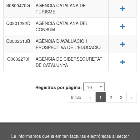
S0800470G
AGENCIA CATALANA DE
Detalle
TURISME
Q0801292D
AGENCIA CATALANA DEL
Detalle
CONSUM
Q0802513B
AGÈNCIA D'AVALUACIÓ I
Detalle
PROSPECTIVA DE L'EDUCACIÓ
Q0802270I
AGENCIA DE CIBERSEGURETAT
Detalle
DE CATALUNYA
Registros por página:
Inicio
«
1
2
3
»
Le informamos que si emiten facturas electrónicas al sector