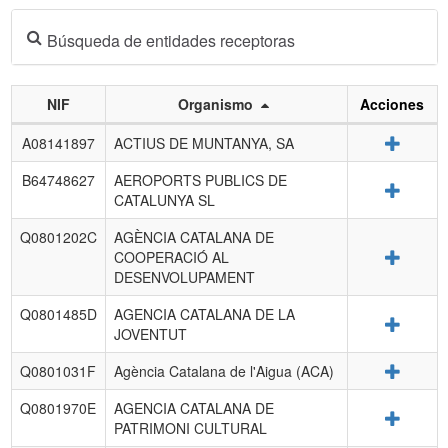
Búsqueda de entidades receptoras
NIF
Organismo
Acciones
Listado
Detalle
A08141897
ACTIUS DE MUNTANYA, SA
de
entidades
B64748627
AEROPORTS PUBLICS DE
Detalle
receptoras.
CATALUNYA SL
Q0801202C
AGÈNCIA CATALANA DE
Detalle
COOPERACIÓ AL
DESENVOLUPAMENT
Q0801485D
AGENCIA CATALANA DE LA
Detalle
JOVENTUT
Detalle
Q0801031F
Agència Catalana de l'Aigua (ACA)
Q0801970E
AGENCIA CATALANA DE
Detalle
PATRIMONI CULTURAL