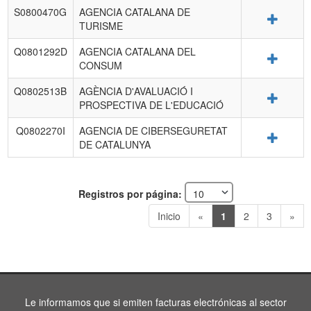
S0800470G
AGENCIA CATALANA DE
Detalle
TURISME
Q0801292D
AGENCIA CATALANA DEL
Detalle
CONSUM
Q0802513B
AGÈNCIA D'AVALUACIÓ I
Detalle
PROSPECTIVA DE L'EDUCACIÓ
Q0802270I
AGENCIA DE CIBERSEGURETAT
Detalle
DE CATALUNYA
Registros por página:
Inicio
«
1
2
3
»
Le informamos que si emiten facturas electrónicas al sector