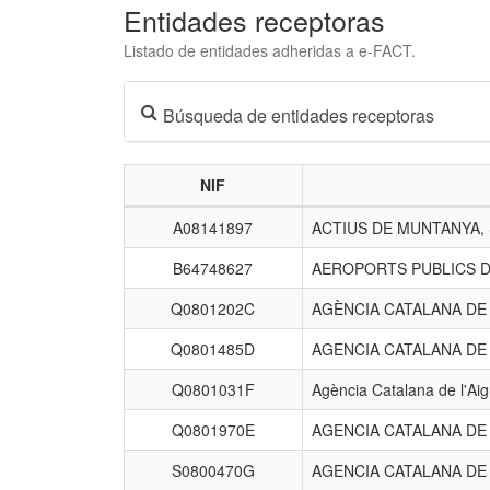
Entidades receptoras
Listado de entidades adheridas a e-FACT.
Búsqueda de entidades receptoras
NIF
Listado
A08141897
ACTIUS DE MUNTANYA,
de
entidades
B64748627
AEROPORTS PUBLICS D
receptoras.
Q0801202C
AGÈNCIA CATALANA D
Q0801485D
AGENCIA CATALANA DE
Q0801031F
Agència Catalana de l'Ai
Q0801970E
AGENCIA CATALANA DE
S0800470G
AGENCIA CATALANA DE