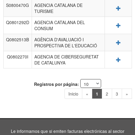
S0800470G
AGENCIA CATALANA DE
Detalle
TURISME
Q0801292D
AGENCIA CATALANA DEL
Detalle
CONSUM
Q0802513B
AGÈNCIA D'AVALUACIÓ I
Detalle
PROSPECTIVA DE L'EDUCACIÓ
Q0802270I
AGENCIA DE CIBERSEGURETAT
Detalle
DE CATALUNYA
Registros por página:
Inicio
«
1
2
3
»
Le informamos que si emiten facturas electrónicas al sector