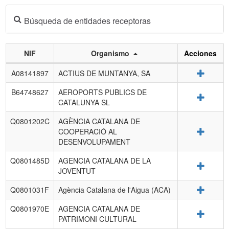
Búsqueda de entidades receptoras
NIF
Organismo
Acciones
Listado
Detalle
A08141897
ACTIUS DE MUNTANYA, SA
de
entidades
B64748627
AEROPORTS PUBLICS DE
Detalle
receptoras.
CATALUNYA SL
Q0801202C
AGÈNCIA CATALANA DE
Detalle
COOPERACIÓ AL
DESENVOLUPAMENT
Q0801485D
AGENCIA CATALANA DE LA
Detalle
JOVENTUT
Detalle
Q0801031F
Agència Catalana de l'Aigua (ACA)
Q0801970E
AGENCIA CATALANA DE
Detalle
PATRIMONI CULTURAL