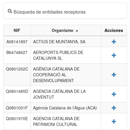
Búsqueda de entidades receptoras
NIF
Organismo
Acciones
Listado
Detalle
A08141897
ACTIUS DE MUNTANYA, SA
de
entidades
B64748627
AEROPORTS PUBLICS DE
Detalle
receptoras.
CATALUNYA SL
Q0801202C
AGÈNCIA CATALANA DE
Detalle
COOPERACIÓ AL
DESENVOLUPAMENT
Q0801485D
AGENCIA CATALANA DE LA
Detalle
JOVENTUT
Detalle
Q0801031F
Agència Catalana de l'Aigua (ACA)
Q0801970E
AGENCIA CATALANA DE
Detalle
PATRIMONI CULTURAL