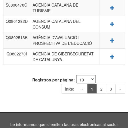
S0800470G
AGENCIA CATALANA DE
Detalle
TURISME
Q0801292D
AGENCIA CATALANA DEL
Detalle
CONSUM
Q0802513B
AGÈNCIA D'AVALUACIÓ I
Detalle
PROSPECTIVA DE L'EDUCACIÓ
Q0802270I
AGENCIA DE CIBERSEGURETAT
Detalle
DE CATALUNYA
Registros por página:
Inicio
«
1
2
3
»
Le informamos que si emiten facturas electrónicas al sector