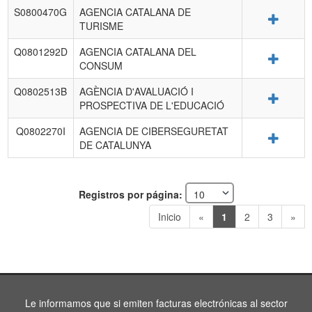
S0800470G
AGENCIA CATALANA DE
Detalle
TURISME
Q0801292D
AGENCIA CATALANA DEL
Detalle
CONSUM
Q0802513B
AGÈNCIA D'AVALUACIÓ I
Detalle
PROSPECTIVA DE L'EDUCACIÓ
Q0802270I
AGENCIA DE CIBERSEGURETAT
Detalle
DE CATALUNYA
Registros por página:
Inicio
«
1
2
3
»
Le informamos que si emiten facturas electrónicas al sector