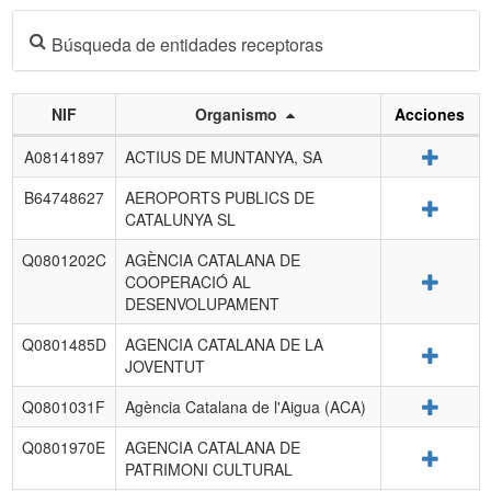
Búsqueda de entidades receptoras
NIF
Organismo
Acciones
Listado
Detalle
A08141897
ACTIUS DE MUNTANYA, SA
de
entidades
B64748627
AEROPORTS PUBLICS DE
Detalle
receptoras.
CATALUNYA SL
Q0801202C
AGÈNCIA CATALANA DE
Detalle
COOPERACIÓ AL
DESENVOLUPAMENT
Q0801485D
AGENCIA CATALANA DE LA
Detalle
JOVENTUT
Detalle
Q0801031F
Agència Catalana de l'Aigua (ACA)
Q0801970E
AGENCIA CATALANA DE
Detalle
PATRIMONI CULTURAL