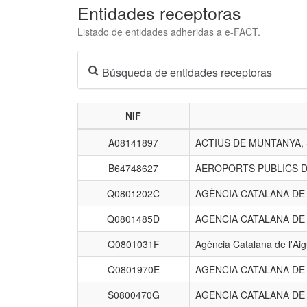
Entidades receptoras
Listado de entidades adheridas a e-FACT.
Búsqueda de entidades receptoras
NIF
Listado
A08141897
ACTIUS DE MUNTANYA,
de
entidades
B64748627
AEROPORTS PUBLICS D
receptoras.
Q0801202C
AGÈNCIA CATALANA D
Q0801485D
AGENCIA CATALANA DE
Q0801031F
Agència Catalana de l'Ai
Q0801970E
AGENCIA CATALANA DE
S0800470G
AGENCIA CATALANA DE