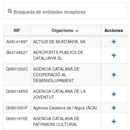
Búsqueda de entidades receptoras
NIF
Organismo
Acciones
Listado
Detalle
A08141897
ACTIUS DE MUNTANYA, SA
de
entidades
B64748627
AEROPORTS PUBLICS DE
Detalle
receptoras.
CATALUNYA SL
Q0801202C
AGÈNCIA CATALANA DE
Detalle
COOPERACIÓ AL
DESENVOLUPAMENT
Q0801485D
AGENCIA CATALANA DE LA
Detalle
JOVENTUT
Detalle
Q0801031F
Agència Catalana de l'Aigua (ACA)
Q0801970E
AGENCIA CATALANA DE
Detalle
PATRIMONI CULTURAL