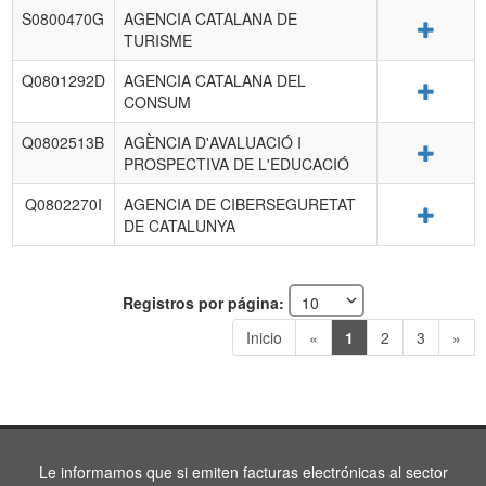
S0800470G
AGENCIA CATALANA DE
Detalle
TURISME
Q0801292D
AGENCIA CATALANA DEL
Detalle
CONSUM
Q0802513B
AGÈNCIA D'AVALUACIÓ I
Detalle
PROSPECTIVA DE L'EDUCACIÓ
Q0802270I
AGENCIA DE CIBERSEGURETAT
Detalle
DE CATALUNYA
Registros por página:
Inicio
«
1
2
3
»
Le informamos que si emiten facturas electrónicas al sector