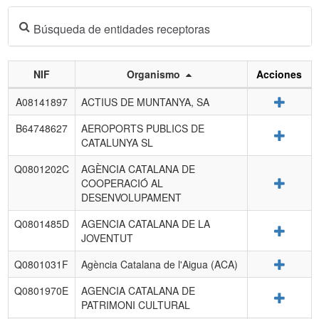
Búsqueda de entidades receptoras
NIF
Organismo
Acciones
Listado
Detalle
A08141897
ACTIUS DE MUNTANYA, SA
de
entidades
B64748627
AEROPORTS PUBLICS DE
Detalle
receptoras.
CATALUNYA SL
Q0801202C
AGÈNCIA CATALANA DE
Detalle
COOPERACIÓ AL
DESENVOLUPAMENT
Q0801485D
AGENCIA CATALANA DE LA
Detalle
JOVENTUT
Detalle
Q0801031F
Agència Catalana de l'Aigua (ACA)
Q0801970E
AGENCIA CATALANA DE
Detalle
PATRIMONI CULTURAL