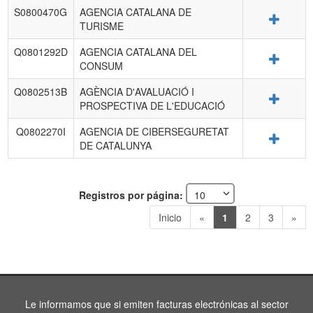
S0800470G
AGENCIA CATALANA DE
Detalle
TURISME
Q0801292D
AGENCIA CATALANA DEL
Detalle
CONSUM
Q0802513B
AGÈNCIA D'AVALUACIÓ I
Detalle
PROSPECTIVA DE L'EDUCACIÓ
Q0802270I
AGENCIA DE CIBERSEGURETAT
Detalle
DE CATALUNYA
Registros por página:
Inicio
«
1
2
3
»
Le informamos que si emiten facturas electrónicas al sector