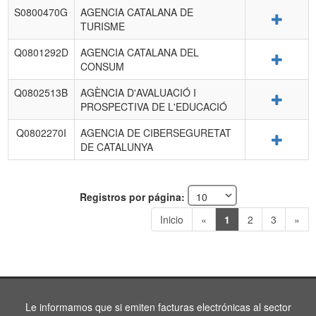
S0800470G
AGENCIA CATALANA DE
Detalle
TURISME
Q0801292D
AGENCIA CATALANA DEL
Detalle
CONSUM
Q0802513B
AGÈNCIA D'AVALUACIÓ I
Detalle
PROSPECTIVA DE L'EDUCACIÓ
Q0802270I
AGENCIA DE CIBERSEGURETAT
Detalle
DE CATALUNYA
Registros por página:
Inicio
«
1
2
3
»
Le informamos que si emiten facturas electrónicas al sector