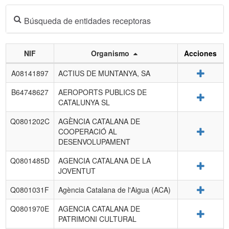
Búsqueda de entidades receptoras
NIF
Organismo
Acciones
Listado
Detalle
A08141897
ACTIUS DE MUNTANYA, SA
de
entidades
B64748627
AEROPORTS PUBLICS DE
Detalle
receptoras.
CATALUNYA SL
Q0801202C
AGÈNCIA CATALANA DE
Detalle
COOPERACIÓ AL
DESENVOLUPAMENT
Q0801485D
AGENCIA CATALANA DE LA
Detalle
JOVENTUT
Detalle
Q0801031F
Agència Catalana de l'Aigua (ACA)
Q0801970E
AGENCIA CATALANA DE
Detalle
PATRIMONI CULTURAL