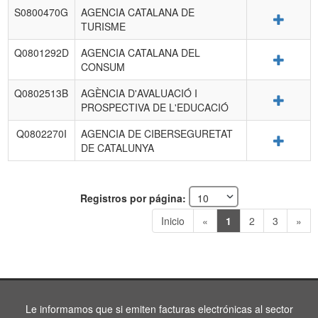
S0800470G
AGENCIA CATALANA DE
Detalle
TURISME
Q0801292D
AGENCIA CATALANA DEL
Detalle
CONSUM
Q0802513B
AGÈNCIA D'AVALUACIÓ I
Detalle
PROSPECTIVA DE L'EDUCACIÓ
Q0802270I
AGENCIA DE CIBERSEGURETAT
Detalle
DE CATALUNYA
Registros por página:
Inicio
«
1
2
3
»
Le informamos que si emiten facturas electrónicas al sector