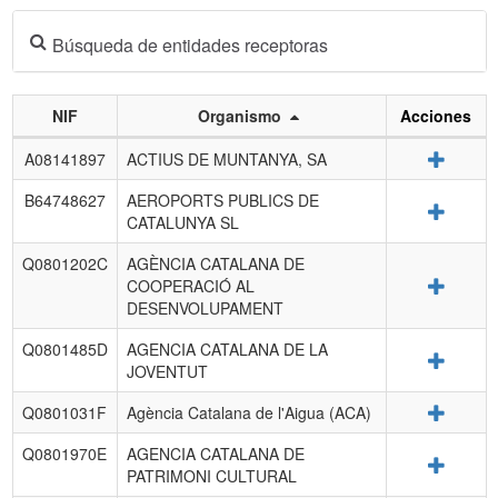
Búsqueda de entidades receptoras
NIF
Organismo
Acciones
Listado
Detalle
A08141897
ACTIUS DE MUNTANYA, SA
de
entidades
B64748627
AEROPORTS PUBLICS DE
Detalle
receptoras.
CATALUNYA SL
Q0801202C
AGÈNCIA CATALANA DE
Detalle
COOPERACIÓ AL
DESENVOLUPAMENT
Q0801485D
AGENCIA CATALANA DE LA
Detalle
JOVENTUT
Detalle
Q0801031F
Agència Catalana de l'Aigua (ACA)
Q0801970E
AGENCIA CATALANA DE
Detalle
PATRIMONI CULTURAL