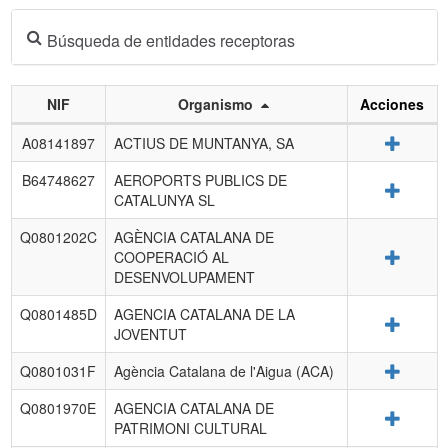
Búsqueda de entidades receptoras
NIF
Organismo
Acciones
Listado
Detalle
A08141897
ACTIUS DE MUNTANYA, SA
de
entidades
B64748627
AEROPORTS PUBLICS DE
Detalle
receptoras.
CATALUNYA SL
Q0801202C
AGÈNCIA CATALANA DE
Detalle
COOPERACIÓ AL
DESENVOLUPAMENT
Q0801485D
AGENCIA CATALANA DE LA
Detalle
JOVENTUT
Detalle
Q0801031F
Agència Catalana de l'Aigua (ACA)
Q0801970E
AGENCIA CATALANA DE
Detalle
PATRIMONI CULTURAL