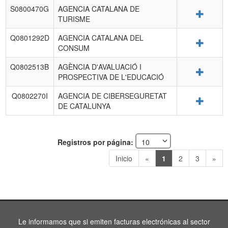
S0800470G
AGENCIA CATALANA DE
Detalle
TURISME
Q0801292D
AGENCIA CATALANA DEL
Detalle
CONSUM
Q0802513B
AGÈNCIA D'AVALUACIÓ I
Detalle
PROSPECTIVA DE L'EDUCACIÓ
Q0802270I
AGENCIA DE CIBERSEGURETAT
Detalle
DE CATALUNYA
Registros por página:
Inicio
«
1
2
3
»
Le informamos que si emiten facturas electrónicas al sector