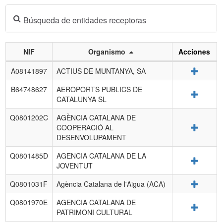
Búsqueda de entidades receptoras
NIF
Organismo
Acciones
Listado
Detalle
A08141897
ACTIUS DE MUNTANYA, SA
de
entidades
B64748627
AEROPORTS PUBLICS DE
Detalle
receptoras.
CATALUNYA SL
Q0801202C
AGÈNCIA CATALANA DE
Detalle
COOPERACIÓ AL
DESENVOLUPAMENT
Q0801485D
AGENCIA CATALANA DE LA
Detalle
JOVENTUT
Detalle
Q0801031F
Agència Catalana de l'Aigua (ACA)
Q0801970E
AGENCIA CATALANA DE
Detalle
PATRIMONI CULTURAL