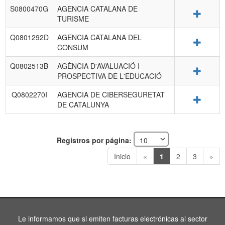
S0800470G
AGENCIA CATALANA DE
Detalle
TURISME
Q0801292D
AGENCIA CATALANA DEL
Detalle
CONSUM
Q0802513B
AGÈNCIA D'AVALUACIÓ I
Detalle
PROSPECTIVA DE L'EDUCACIÓ
Q0802270I
AGENCIA DE CIBERSEGURETAT
Detalle
DE CATALUNYA
Registros por página:
Inicio
«
1
2
3
»
Le informamos que si emiten facturas electrónicas al sector