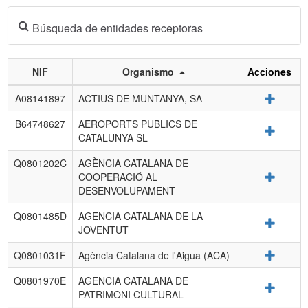
Búsqueda de entidades receptoras
NIF
Organismo
Acciones
Listado
Detalle
A08141897
ACTIUS DE MUNTANYA, SA
de
entidades
B64748627
AEROPORTS PUBLICS DE
Detalle
receptoras.
CATALUNYA SL
Q0801202C
AGÈNCIA CATALANA DE
Detalle
COOPERACIÓ AL
DESENVOLUPAMENT
Q0801485D
AGENCIA CATALANA DE LA
Detalle
JOVENTUT
Detalle
Q0801031F
Agència Catalana de l'Aigua (ACA)
Q0801970E
AGENCIA CATALANA DE
Detalle
PATRIMONI CULTURAL