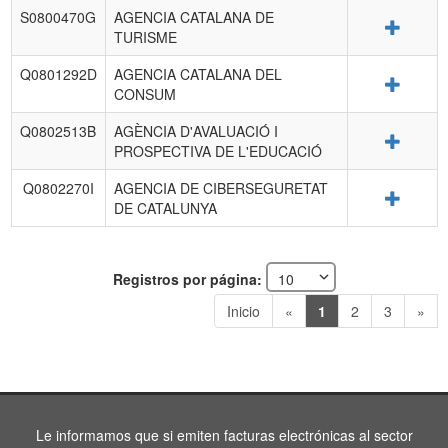
S0800470G
AGENCIA CATALANA DE
Detalle
TURISME
Q0801292D
AGENCIA CATALANA DEL
Detalle
CONSUM
Q0802513B
AGÈNCIA D'AVALUACIÓ I
Detalle
PROSPECTIVA DE L'EDUCACIÓ
Q0802270I
AGENCIA DE CIBERSEGURETAT
Detalle
DE CATALUNYA
Registros por página:
Inicio
«
1
2
3
»
Le informamos que si emiten facturas electrónicas al sector