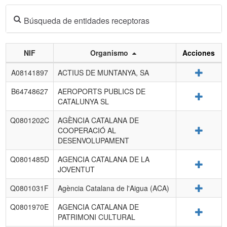
Búsqueda de entidades receptoras
NIF
Organismo
Acciones
Listado
Detalle
A08141897
ACTIUS DE MUNTANYA, SA
de
entidades
B64748627
AEROPORTS PUBLICS DE
Detalle
receptoras.
CATALUNYA SL
Q0801202C
AGÈNCIA CATALANA DE
Detalle
COOPERACIÓ AL
DESENVOLUPAMENT
Q0801485D
AGENCIA CATALANA DE LA
Detalle
JOVENTUT
Detalle
Q0801031F
Agència Catalana de l'Aigua (ACA)
Q0801970E
AGENCIA CATALANA DE
Detalle
PATRIMONI CULTURAL