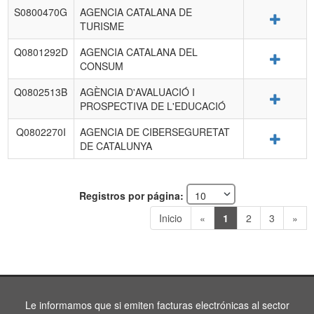
S0800470G
AGENCIA CATALANA DE
Detalle
TURISME
Q0801292D
AGENCIA CATALANA DEL
Detalle
CONSUM
Q0802513B
AGÈNCIA D'AVALUACIÓ I
Detalle
PROSPECTIVA DE L'EDUCACIÓ
Q0802270I
AGENCIA DE CIBERSEGURETAT
Detalle
DE CATALUNYA
Registros por página:
Inicio
«
1
2
3
»
Le informamos que si emiten facturas electrónicas al sector