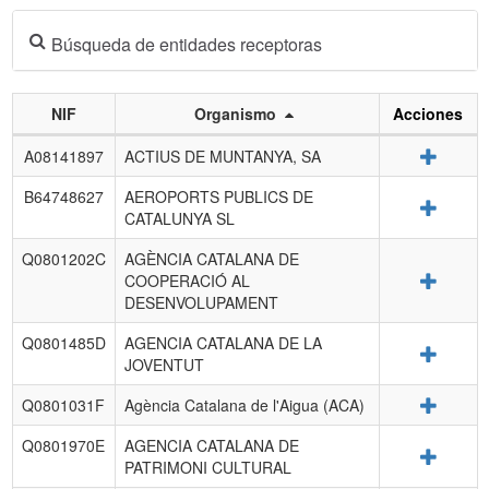
Búsqueda de entidades receptoras
NIF
Organismo
Acciones
Listado
Detalle
A08141897
ACTIUS DE MUNTANYA, SA
de
entidades
B64748627
AEROPORTS PUBLICS DE
Detalle
receptoras.
CATALUNYA SL
Q0801202C
AGÈNCIA CATALANA DE
Detalle
COOPERACIÓ AL
DESENVOLUPAMENT
Q0801485D
AGENCIA CATALANA DE LA
Detalle
JOVENTUT
Detalle
Q0801031F
Agència Catalana de l'Aigua (ACA)
Q0801970E
AGENCIA CATALANA DE
Detalle
PATRIMONI CULTURAL