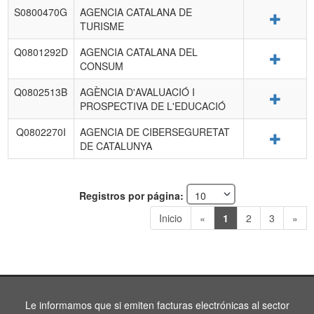
S0800470G
AGENCIA CATALANA DE
Detalle
TURISME
Q0801292D
AGENCIA CATALANA DEL
Detalle
CONSUM
Q0802513B
AGÈNCIA D'AVALUACIÓ I
Detalle
PROSPECTIVA DE L'EDUCACIÓ
Q0802270I
AGENCIA DE CIBERSEGURETAT
Detalle
DE CATALUNYA
Registros por página:
Inicio
«
1
2
3
»
Le informamos que si emiten facturas electrónicas al sector