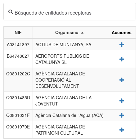
Búsqueda de entidades receptoras
NIF
Organismo
Acciones
Listado
Detalle
A08141897
ACTIUS DE MUNTANYA, SA
de
entidades
B64748627
AEROPORTS PUBLICS DE
Detalle
receptoras.
CATALUNYA SL
Q0801202C
AGÈNCIA CATALANA DE
Detalle
COOPERACIÓ AL
DESENVOLUPAMENT
Q0801485D
AGENCIA CATALANA DE LA
Detalle
JOVENTUT
Detalle
Q0801031F
Agència Catalana de l'Aigua (ACA)
Q0801970E
AGENCIA CATALANA DE
Detalle
PATRIMONI CULTURAL