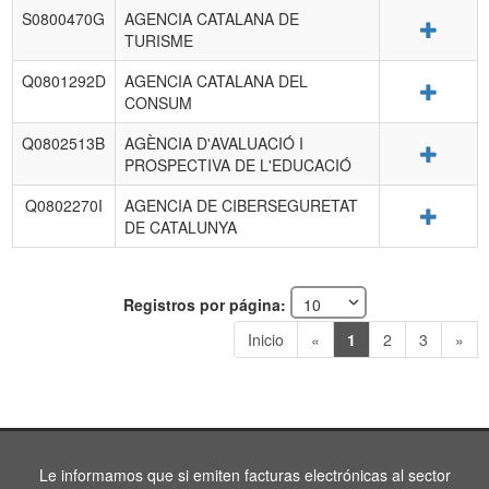
S0800470G
AGENCIA CATALANA DE
Detalle
TURISME
Q0801292D
AGENCIA CATALANA DEL
Detalle
CONSUM
Q0802513B
AGÈNCIA D'AVALUACIÓ I
Detalle
PROSPECTIVA DE L'EDUCACIÓ
Q0802270I
AGENCIA DE CIBERSEGURETAT
Detalle
DE CATALUNYA
Registros por página:
Inicio
«
1
2
3
»
Le informamos que si emiten facturas electrónicas al sector