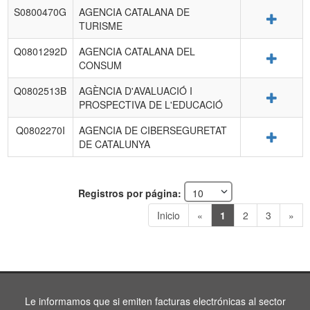
S0800470G
AGENCIA CATALANA DE
Detalle
TURISME
Q0801292D
AGENCIA CATALANA DEL
Detalle
CONSUM
Q0802513B
AGÈNCIA D'AVALUACIÓ I
Detalle
PROSPECTIVA DE L'EDUCACIÓ
Q0802270I
AGENCIA DE CIBERSEGURETAT
Detalle
DE CATALUNYA
Registros por página:
Inicio
«
1
2
3
»
Le informamos que si emiten facturas electrónicas al sector