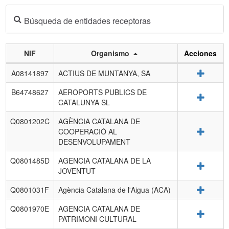
Búsqueda de entidades receptoras
NIF
Organismo
Acciones
Listado
Detalle
A08141897
ACTIUS DE MUNTANYA, SA
de
entidades
B64748627
AEROPORTS PUBLICS DE
Detalle
receptoras.
CATALUNYA SL
Q0801202C
AGÈNCIA CATALANA DE
Detalle
COOPERACIÓ AL
DESENVOLUPAMENT
Q0801485D
AGENCIA CATALANA DE LA
Detalle
JOVENTUT
Detalle
Q0801031F
Agència Catalana de l'Aigua (ACA)
Q0801970E
AGENCIA CATALANA DE
Detalle
PATRIMONI CULTURAL