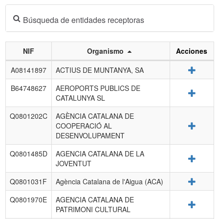
Búsqueda de entidades receptoras
NIF
Organismo
Acciones
Listado
Detalle
A08141897
ACTIUS DE MUNTANYA, SA
de
entidades
B64748627
AEROPORTS PUBLICS DE
Detalle
receptoras.
CATALUNYA SL
Q0801202C
AGÈNCIA CATALANA DE
Detalle
COOPERACIÓ AL
DESENVOLUPAMENT
Q0801485D
AGENCIA CATALANA DE LA
Detalle
JOVENTUT
Detalle
Q0801031F
Agència Catalana de l'Aigua (ACA)
Q0801970E
AGENCIA CATALANA DE
Detalle
PATRIMONI CULTURAL