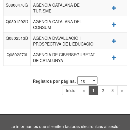
S0800470G
AGENCIA CATALANA DE
Detalle
TURISME
Q0801292D
AGENCIA CATALANA DEL
Detalle
CONSUM
Q0802513B
AGÈNCIA D'AVALUACIÓ I
Detalle
PROSPECTIVA DE L'EDUCACIÓ
Q0802270I
AGENCIA DE CIBERSEGURETAT
Detalle
DE CATALUNYA
Registros por página:
Inicio
«
1
2
3
»
Le informamos que si emiten facturas electrónicas al sector