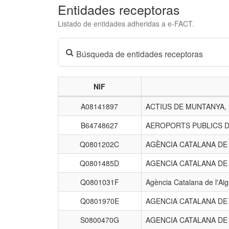
Entidades receptoras
Listado de entidades adheridas a e-FACT.
Búsqueda de entidades receptoras
NIF
Listado
A08141897
ACTIUS DE MUNTANYA,
de
entidades
B64748627
AEROPORTS PUBLICS D
receptoras.
Q0801202C
AGÈNCIA CATALANA D
Q0801485D
AGENCIA CATALANA DE
Q0801031F
Agència Catalana de l'Ai
Q0801970E
AGENCIA CATALANA DE
S0800470G
AGENCIA CATALANA DE