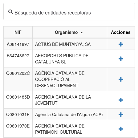
Búsqueda de entidades receptoras
NIF
Organismo
Acciones
Listado
Detalle
A08141897
ACTIUS DE MUNTANYA, SA
de
entidades
B64748627
AEROPORTS PUBLICS DE
Detalle
receptoras.
CATALUNYA SL
Q0801202C
AGÈNCIA CATALANA DE
Detalle
COOPERACIÓ AL
DESENVOLUPAMENT
Q0801485D
AGENCIA CATALANA DE LA
Detalle
JOVENTUT
Detalle
Q0801031F
Agència Catalana de l'Aigua (ACA)
Q0801970E
AGENCIA CATALANA DE
Detalle
PATRIMONI CULTURAL