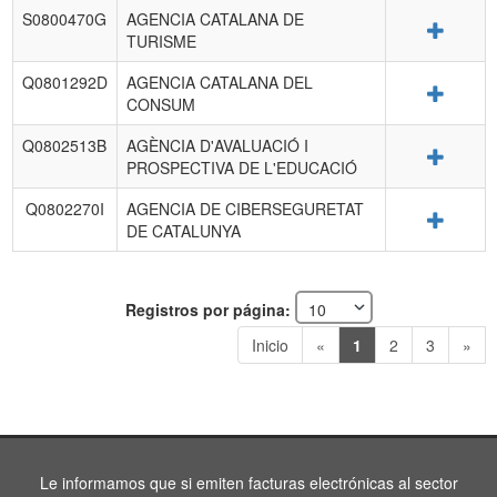
S0800470G
AGENCIA CATALANA DE
Detalle
TURISME
Q0801292D
AGENCIA CATALANA DEL
Detalle
CONSUM
Q0802513B
AGÈNCIA D'AVALUACIÓ I
Detalle
PROSPECTIVA DE L'EDUCACIÓ
Q0802270I
AGENCIA DE CIBERSEGURETAT
Detalle
DE CATALUNYA
Registros por página:
Inicio
«
1
2
3
»
Le informamos que si emiten facturas electrónicas al sector